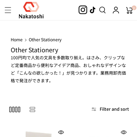
Skip To
0
Content
Home
Other Stationery
C
Other Stationery
o
100円均で人気の文具を多数取り揃え。はさみ、クリップな
l
ど定番商品から便利なアイデア商品、おしゃれなデザインな
l
ど「こんなの欲しかった！」が見つかります。業務用卸売価
e
格で発注ができます。
c
t
i
Filter and sort
o
n
: