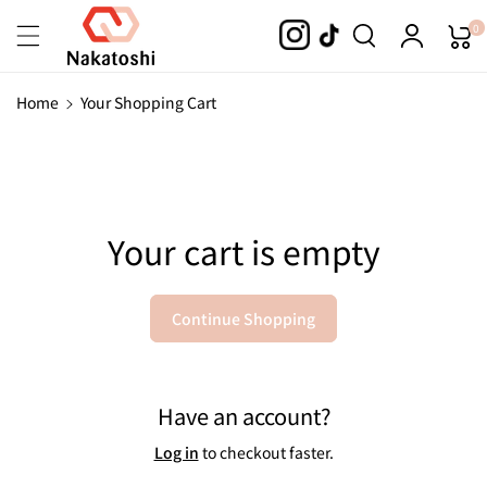
Skip To
0
Content
Home
Your Shopping Cart
Your cart is empty
Continue Shopping
Have an account?
Log in
to checkout faster.