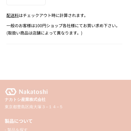
Decrease
Increase
quantity
quantity
配送料
はチェックアウト時に計算されます。
for
for
フ
フ
一般のお客様は100円ショップ各社様にてお買い求め下さい。
ォ
ォ
(取扱い商品は店舗によって異なります。)
ー
ー
ム
ム
ス
ス
テ
テ
ッ
ッ
カ
カ
ー
ー
パ
パ
ナカトシ産業株式会社
ズ
ズ
東京都豊島区南大塚３−１４−５
ル
ル
(
(
製品について
ジ
ジ
- 製品を探す
ン
ン