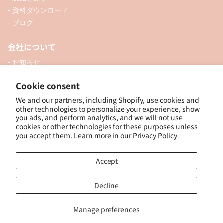
- 資料ダウンロード
ベ
ベ
- ブログ
エ
エ
ザ
ザ
会社について
メ・
メ・
- お知らせ
白
白
- 企業情報
鳥
鳥
Cookie consent
- 口座開設
）
）
We and our partners, including Shopify, use cookies and
- お問い合わせ
other technologies to personalize your experience, show
you ads, and perform analytics, and we will not use
ソーシャル
cookies or other technologies for these purposes unless
you accept them. Learn more in our
Privacy Policy
Accept
個人向けオンラインショップ
Decline
Manage preferences
© 2025, ナカトシ産業 Nakatoshi Trading Co., Ltd. Powered by Shopify
特
定商取引法に基づく表示
｜
サイトポリシー
｜
プライバシーポリシー