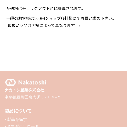
quantity
quantity
配送料
はチェックアウト時に計算されます。
for
for
フ
フ
一般のお客様は100円ショップ各社様にてお買い求め下さい。
ォ
ォ
(取扱い商品は店舗によって異なります。)
ー
ー
ム
ム
ス
ス
テ
テ
ッ
ッ
カ
カ
ー
ー
パ
パ
ナカトシ産業株式会社
ズ
ズ
東京都豊島区南大塚３−１４−５
ル
ル
(
(
製品について
く
く
- 製品を探す
ら
ら
- 資料ダウンロード