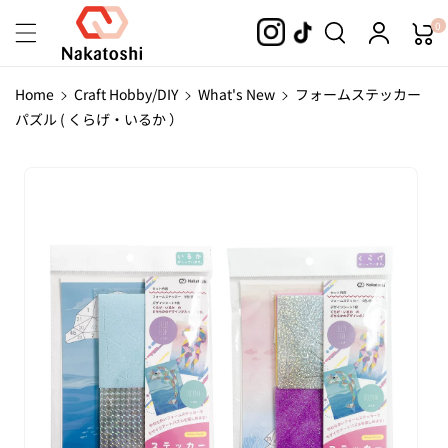
Skip To
0
Content
Home
Craft Hobby/DIY
What's New
フォームステッカー
パズル ( くらげ・いるか ）
Skip To
Product
Information