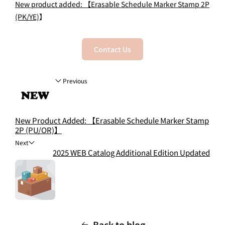
New product added: 【Erasable Schedule Marker Stamp 2P
(PK/YE)
】 ​
Contact Us
Previous
New Product Added: 【Erasable Schedule Marker Stamp
2P (PU/OR)】
Next
2025 WEB Catalog Additional Edition Updated
Back to blog