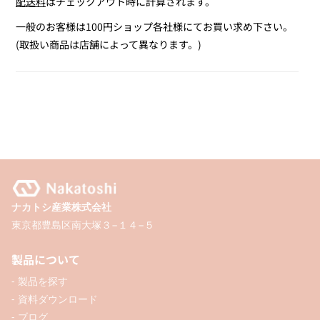
配送料
はチェックアウト時に計算されます。
for
for
サ
サ
一般のお客様は100円ショップ各社様にてお買い求め下さい。
ン
ン
(取扱い商品は店舗によって異なります。)
キ
キ
ャ
ャ
ッ
ッ
チ
チ
ャ
ャ
ー
ー
ク
ク
ラ
ラ
ナカトシ産業株式会社
フ
フ
東京都豊島区南大塚３−１４−５
ト
ト
セ
セ
製品について
ッ
ッ
- 製品を探す
ト
ト
- 資料ダウンロード
B（パ
B（パ
- ブログ