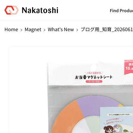
Skip To
Content
Find Produ
Home
Magnet
What's New
ブログ用_知育_2026061
Skip To
Product
Information