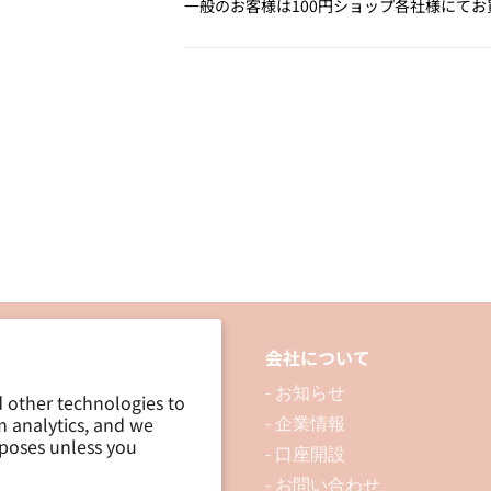
く
く
一般のお客様は100円ショップ各社様にてお
る
る
く
く
る
る
回
回
せ
せ
る
る
お
お
当
当
番
番
マ
マ
グ
グ
ネ
ネ
品について
会社について
ッ
ッ
 製品を探す
- お知らせ
ト
ト
d other technologies to
m analytics, and we
 資料ダウンロード
- 企業情報
シ
シ
rposes unless you
ブログ
- 口座開設
ー
ー
ト
- お問い合わせ
ト