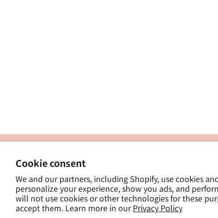
製
Cookie consent
ナカトシ産業株式会社
-
We and our partners, including Shopify, use cookies an
東京都豊島区南大塚３−１４−５
personalize your experience, show you ads, and perfor
-
will not use cookies or other technologies for these pu
- 
accept them. Learn more in our
Privacy Policy