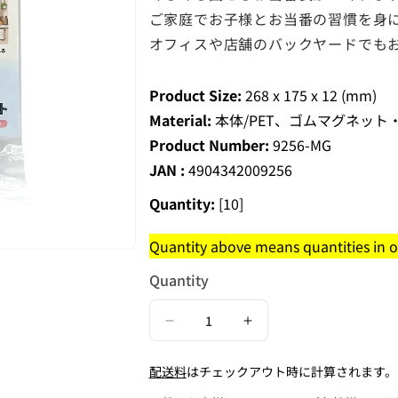
ご家庭でお子様とお当番の習慣を身
オフィスや店舗のバックヤードでも
Product Size:
268 x 175 x 12 (mm)
Material:
本体/PET、ゴムマグネット・
Product Number:
9256-MG
JAN :
4904342009256
Quantity:
[10]
Quantity above means quantities in on
Quantity
Decrease
Increase
quantity
quantity
配送料
はチェックアウト時に計算されます。
for
for