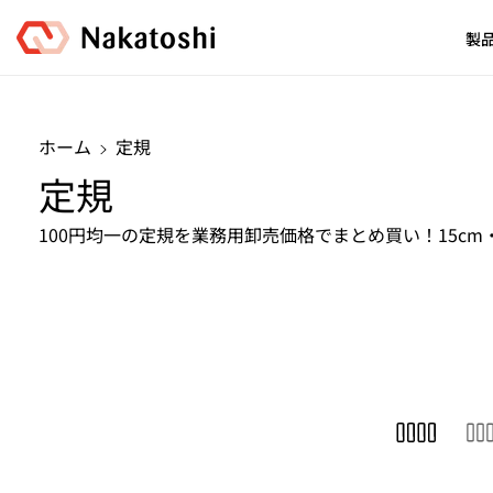
コンテンツ
に進む
製
ホーム
定規
コ
定規
レ
100円均一の定規を業務用卸売価格でまとめ買い！15c
ク
シ
ョ
ン
: