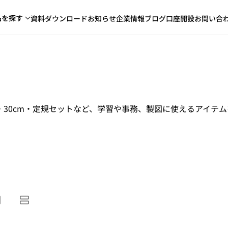
品を探す
資料ダウンロード
お知らせ
企業情報
ブログ
口座開設
お問い合
m・30cm・定規セットなど、学習や事務、製図に使えるアイテ