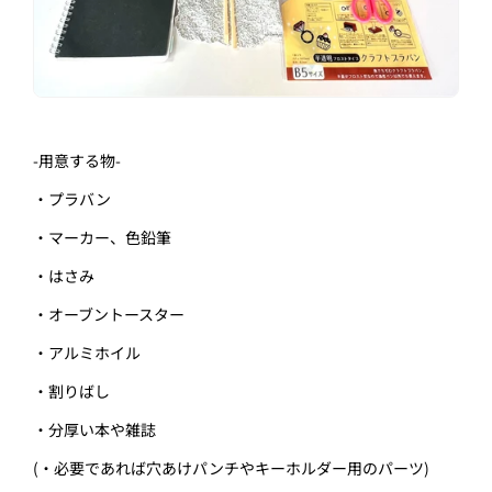
-
用意する物
-
・プラバン
・マーカー、色鉛筆
・はさみ
・オーブントースター
・アルミホイル
・割りばし
・分厚い本や雑誌
(・必要であれば穴あけパンチやキーホルダー用のパーツ)